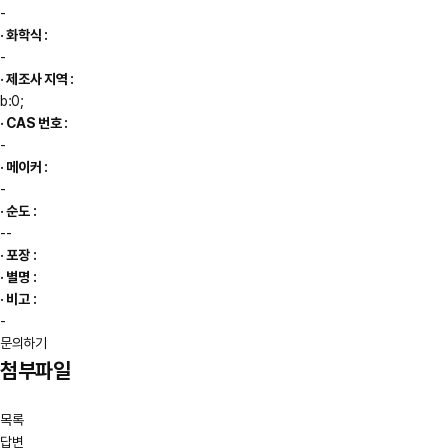
-
· 화학식 :
-
· 제조사 지역 :
b:0;
· CAS 번호 :
-
· 메이커 :
-
· 순도 :
--
· 포장 :
· 별명 :
· 비고 :
-
문의하기
첨부파일
목록
답변