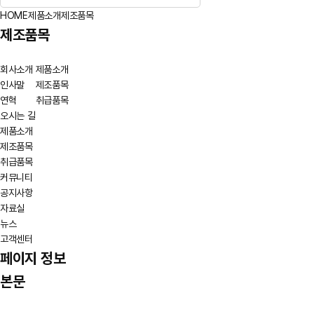
HOME
제품소개
제조품목
제조품목
회사소개
제품소개
인사말
제조품목
연혁
취급품목
오시는 길
제품소개
제조품목
취급품목
커뮤니티
공지사항
자료실
뉴스
고객센터
페이지 정보
본문