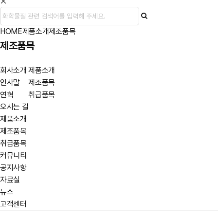
HOME
제품소개
제조품목
제조품목
회사소개
제품소개
인사말
제조품목
연혁
취급품목
오시는 길
제품소개
제조품목
취급품목
커뮤니티
공지사항
자료실
뉴스
고객센터