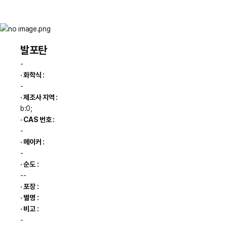
발포탄
-
· 화학식 :
-
· 제조사 지역 :
b:0;
· CAS 번호 :
-
· 메이커 :
-
· 순도 :
--
· 포장 :
· 별명 :
· 비고 :
-