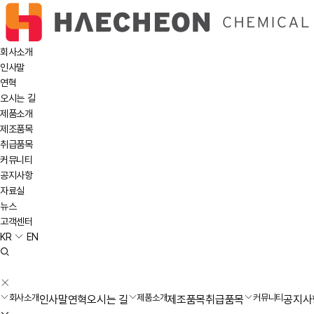
회사소개
인사말
연혁
오시는 길
제품소개
제조품목
취급품목
커뮤니티
공지사항
자료실
뉴스
고객센터
KR
EN
회사소개
제품소개
커뮤니티
인사말
연혁
오시는 길
제조품목
취급품목
공지사