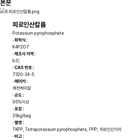
본문
피로인산칼륨
Potassium pyrophosphate
· 화학식 :
K4P2O7
· 제조사 지역 :
b:0;
· CAS 번호 :
7320-34-5
· 메이커 :
해천케미칼
· 순도 :
95%이상
· 포장 :
25kg/bag
· 별명 :
TKPP, Tetrapotassium pyrophosphate, PPP; 피로인산가리
· 비고 :