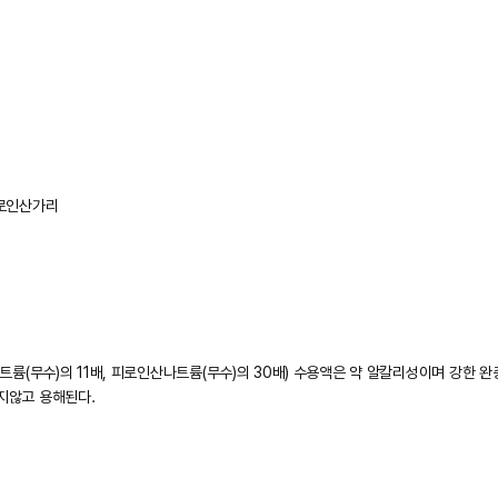
 피로인산가리
나트륨(무수)의 11배, 피로인산나트륨(무수)의 30배) 수용액은 약 알칼리성이며 강한 완
하지않고 용해된다.