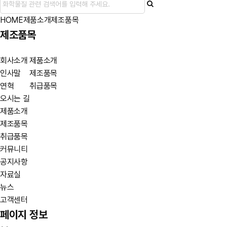
HOME
제품소개
제조품목
제조품목
회사소개
제품소개
인사말
제조품목
연혁
취급품목
오시는 길
제품소개
제조품목
취급품목
커뮤니티
공지사항
자료실
뉴스
고객센터
페이지 정보