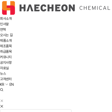
회사소개
인사말
연혁
오시는 길
제품소개
제조품목
취급품목
커뮤니티
공지사항
자료실
뉴스
고객센터
KR
EN